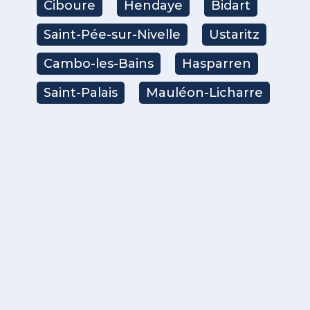
Ciboure
Hendaye
Bidart
Saint-Pée-sur-Nivelle
Ustaritz
Cambo-les-Bains
Hasparren
Saint-Palais
Mauléon-Licharre