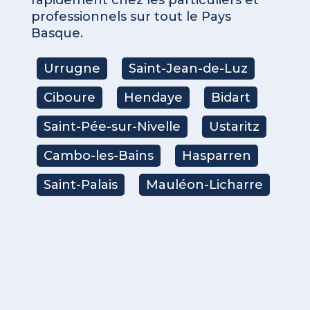
professionnels sur tout le Pays
Basque.
Urrugne
Saint-Jean-de-Luz
Ciboure
Hendaye
Bidart
Saint-Pée-sur-Nivelle
Ustaritz
Cambo-les-Bains
Hasparren
Saint-Palais
Mauléon-Licharre