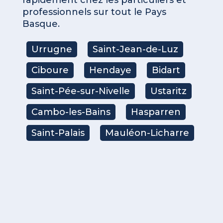
professionnels sur tout le Pays
Basque.
Urrugne
Saint-Jean-de-Luz
Ciboure
Hendaye
Bidart
Saint-Pée-sur-Nivelle
Ustaritz
Cambo-les-Bains
Hasparren
Saint-Palais
Mauléon-Licharre